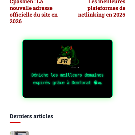
Cpasbien : La
Les meilleures
d’article
nouvelle adresse
plateformes de
officielle du site en
netlinking en 2025
2026
Déniche les meilleurs domaines
expirés grâce à Domforat 🧠🐀
Derniers articles