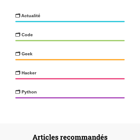
🗂️ Actualité
🗂️ Code
🗂️ Geek
🗂️ Hacker
🗂️ Python
Articles recommandés