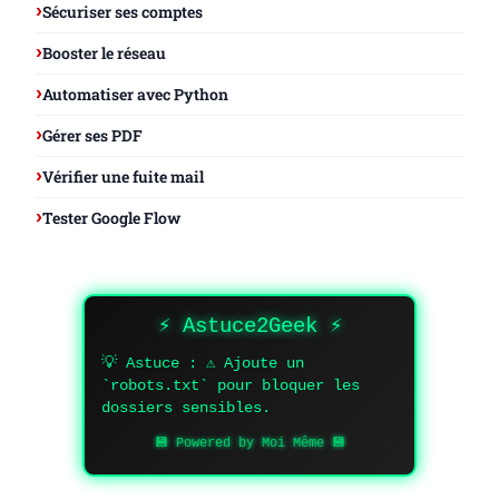
Sécuriser ses comptes
Booster le réseau
Automatiser avec Python
Gérer ses PDF
Vérifier une fuite mail
Tester Google Flow
⚡ Astuce2Geek ⚡
💡 Astuce : ⚠️ Ajoute un
`robots.txt` pour bloquer les
dossiers sensibles.
💾 Powered by Moi Même 💾