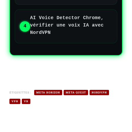
AI Voice Detector Chrome,
vérifier une voix IA avec
NordVPN
ÉTIQUETTES :
META HORIZON
META QUEST
NORDVPN
VPN
VR