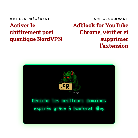
ARTICLE PRÉCÉDENT
ARTICLE SUIVANT
Navigation
Activer le
Adblock for YouTube
d’article
chiffrement post
Chrome, vérifier et
quantique NordVPN
supprimer
l’extension
Déniche les meilleurs domaines
expirés grâce à Domforat 🧠🐀