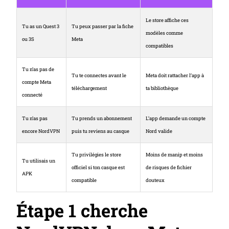
Le store affiche ces
Tu as un Quest 3
Tu peux passer par la fiche
modèles comme
ou 3S
Meta
compatibles
Tu n’as pas de
Tu te connectes avant le
Meta doit rattacher l’app à
compte Meta
téléchargement
ta bibliothèque
connecté
Tu n’as pas
Tu prends un abonnement
L’app demande un compte
encore NordVPN
puis tu reviens au casque
Nord valide
Tu privilégies le store
Moins de manip et moins
Tu utilisais un
officiel si ton casque est
de risques de fichier
APK
compatible
douteux
Étape 1 cherche