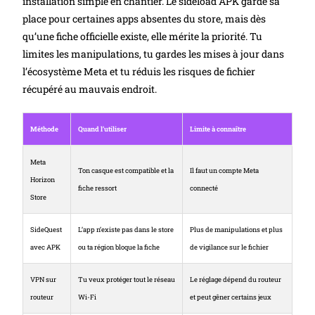
installation simple en chantier. Le sideload APK garde sa
place pour certaines apps absentes du store, mais dès
qu’une fiche officielle existe, elle mérite la priorité. Tu
limites les manipulations, tu gardes les mises à jour dans
l’écosystème Meta et tu réduis les risques de fichier
récupéré au mauvais endroit.
Méthode
Quand l’utiliser
Limite à connaître
Meta
Ton casque est compatible et la
Il faut un compte Meta
Horizon
fiche ressort
connecté
Store
SideQuest
L’app n’existe pas dans le store
Plus de manipulations et plus
avec APK
ou ta région bloque la fiche
de vigilance sur le fichier
VPN sur
Tu veux protéger tout le réseau
Le réglage dépend du routeur
routeur
Wi-Fi
et peut gêner certains jeux