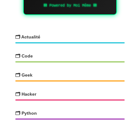
💾 Powered by Moi Même 💾
🗂️ Actualité
🗂️ Code
🗂️ Geek
🗂️ Hacker
🗂️ Python