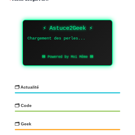
⚡ Astuce2Geek ⚡
Chargement des perles...
💾 Powered by Moi Même 💾
🗂️ Actualité
🗂️ Code
🗂️ Geek