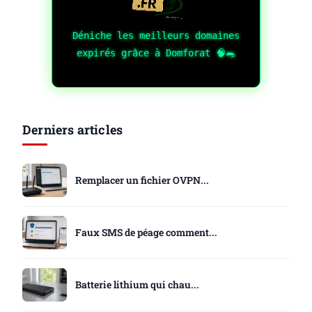
Déniche les meilleurs domaines
expirés grâce à Domforat 🧠🐀
Derniers articles
Remplacer un fichier OVPN...
Faux SMS de péage comment...
Batterie lithium qui chau...