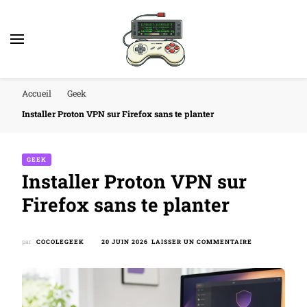
Accueil
Geek
Installer Proton VPN sur Firefox sans te planter
GEEK
Installer Proton VPN sur
Firefox sans te planter
SUR
par
COCOLEGEEK
20 JUIN 2026
LAISSER UN COMMENTAIRE
INSTALLER
PROTON
VPN
SUR
FIREFOX
SANS