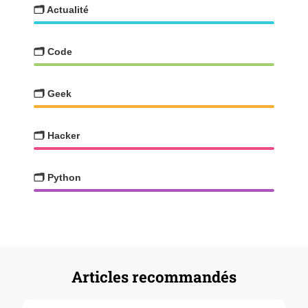
🗂️ Actualité
🗂️ Code
🗂️ Geek
🗂️ Hacker
🗂️ Python
Articles recommandés