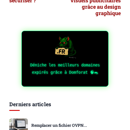
sécuriser ?
visuels publicitaires
grâce au design
graphique
Déniche les meilleurs domaines
expirés grâce à Domforat 🧠🐀
Derniers articles
Remplacer un fichier OVPN...