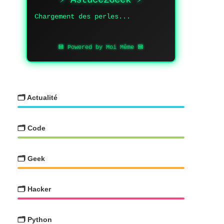
Chargement des perles...
💾 Powered by Moi Même 💾
🗂️ Actualité
🗂️ Code
🗂️ Geek
🗂️ Hacker
🗂️ Python