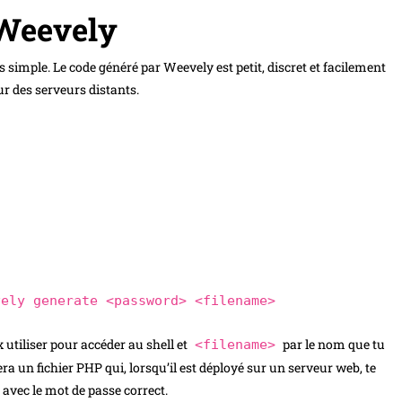
 Weevely
simple. Le code généré par Weevely est petit, discret et facilement
ur des serveurs distants.
vely generate <password> <filename>
 utiliser pour accéder au shell et
par le nom que tu
<filename>
 un fichier PHP qui, lorsqu’il est déployé sur un serveur web, te
 avec le mot de passe correct.