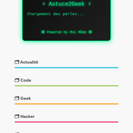
⚡ Astuce2Geek ⚡
Chargement des perles...
💾 Powered by Moi Même 💾
🗂️ Actualité
🗂️ Code
🗂️ Geek
🗂️ Hacker