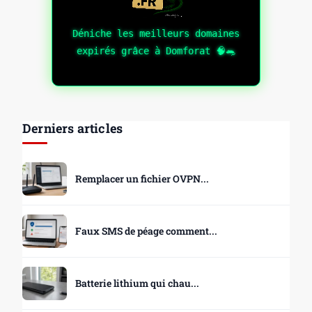
Déniche les meilleurs domaines
expirés grâce à Domforat 🧠🐀
Derniers articles
Remplacer un fichier OVPN...
Faux SMS de péage comment...
Batterie lithium qui chau...