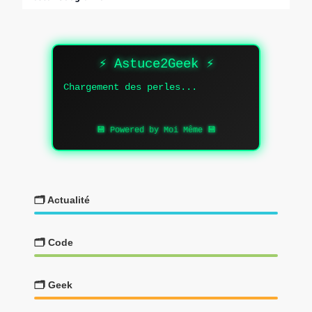
⚡ Astuce2Geek ⚡
Chargement des perles...
💾 Powered by Moi Même 💾
🗂️ Actualité
🗂️ Code
🗂️ Geek