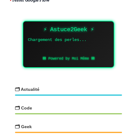
⚡ Astuce2Geek ⚡
Chargement des perles...
💾 Powered by Moi Même 💾
🗂️ Actualité
🗂️ Code
🗂️ Geek