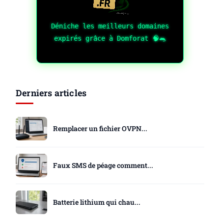
Déniche les meilleurs domaines
expirés grâce à Domforat 🧠🐀
Derniers articles
Remplacer un fichier OVPN...
Faux SMS de péage comment...
Batterie lithium qui chau...