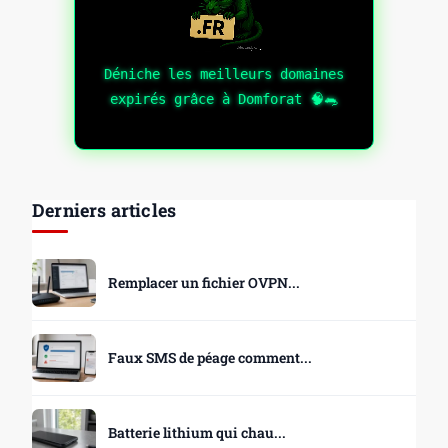
Déniche les meilleurs domaines
expirés grâce à Domforat 🧠🐀
Derniers articles
Remplacer un fichier OVPN...
Faux SMS de péage comment...
Batterie lithium qui chau...