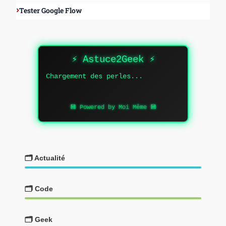
Tester Google Flow
⚡ Astuce2Geek ⚡
Chargement des perles...
💾 Powered by Moi Même 💾
🗂️ Actualité
🗂️ Code
🗂️ Geek