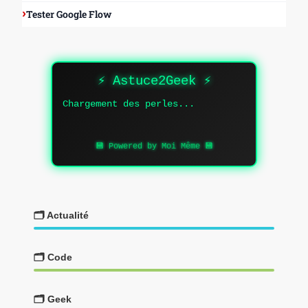
Tester Google Flow
⚡ Astuce2Geek ⚡
Chargement des perles...
💾 Powered by Moi Même 💾
🗂️ Actualité
🗂️ Code
🗂️ Geek