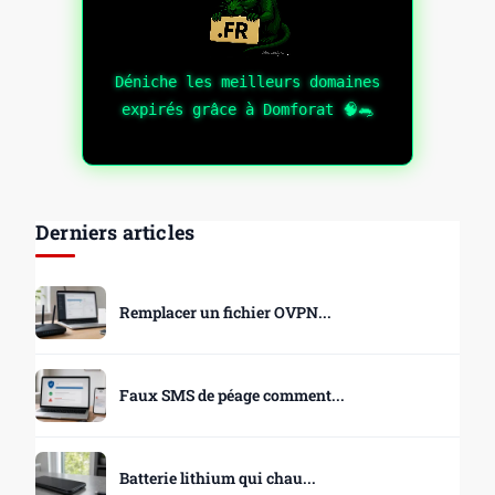
Déniche les meilleurs domaines
expirés grâce à Domforat 🧠🐀
Derniers articles
Remplacer un fichier OVPN...
Faux SMS de péage comment...
Batterie lithium qui chau...