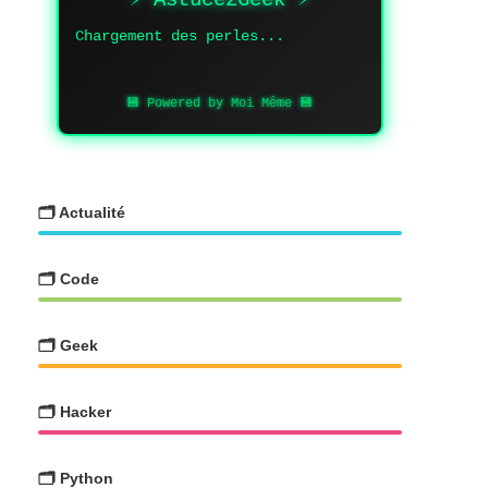
Chargement des perles...
💾 Powered by Moi Même 💾
🗂️ Actualité
🗂️ Code
🗂️ Geek
🗂️ Hacker
🗂️ Python