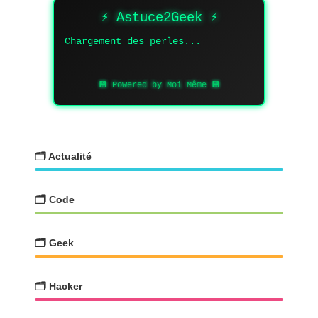
⚡ Astuce2Geek ⚡
Chargement des perles...
💾 Powered by Moi Même 💾
🗂️ Actualité
🗂️ Code
🗂️ Geek
🗂️ Hacker