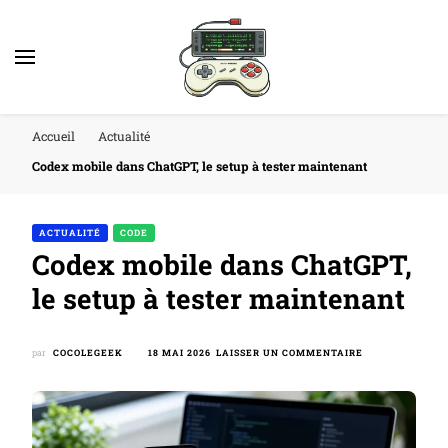
Accueil
Actualité
Codex mobile dans ChatGPT, le setup à tester maintenant
ACTUALITÉ
CODE
Codex mobile dans ChatGPT,
le setup à tester maintenant
SUR
par
COCOLEGEEK
18 MAI 2026
LAISSER UN COMMENTAIRE
CODEX
MOBILE
DANS
CHATGPT,
LE
SETUP