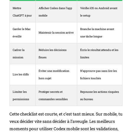
Mettre
Afficher Codex dans l’app
Vérifie iOS ou Android avant
ChatGPT à jour
mobile
le setup
Garder le Mac
Branche la machine avant
Maintenir la session active
éveillé
une tâche longue
Cadrer la
Réduire les décisions
Écris le résultat attendu et les
mission
floues
limites
Éviter une modification
N’approuve pas sans lire les
Lire les diffs
hors sujet
fichiers touchés
Limiter les
Protéger secrets et
Repousse les actions risquées
permissions
commandes sensibles
au bureau
Cette checklist est courte, et c’est tant mieux. Sur mobile, tu
veux décider vite sans décider à l’aveugle. Les meilleurs
moments pour utiliser Codex mobile sont les validations,