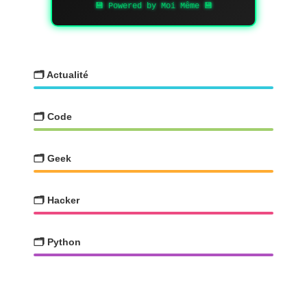
💾 Powered by Moi Même 💾
🗂️ Actualité
🗂️ Code
🗂️ Geek
🗂️ Hacker
🗂️ Python