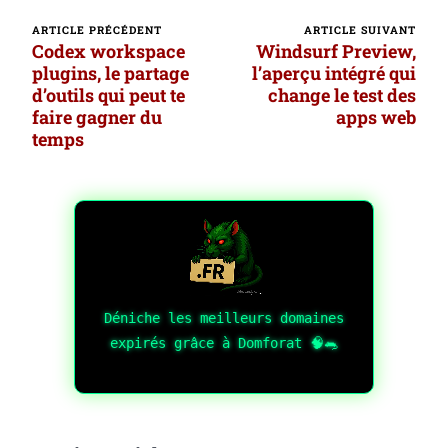
ARTICLE PRÉCÉDENT
ARTICLE SUIVANT
Navigation
Codex workspace
Windsurf Preview,
d’article
plugins, le partage
l’aperçu intégré qui
d’outils qui peut te
change le test des
faire gagner du
apps web
temps
Déniche les meilleurs domaines
expirés grâce à Domforat 🧠🐀